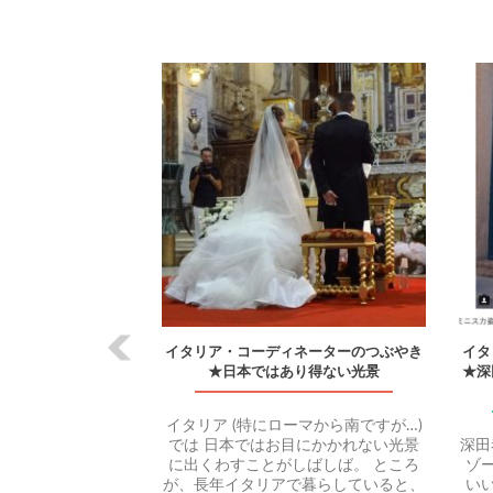
前
イタリア・コーディネーターのつぶやき
イタ
★日本ではあり得ない光景
★深
イタリア (特にローマから南ですが…)
では 日本ではお目にかかれない光景
深田
に出くわすことがしばしば。 ところ
ゾ
が、長年イタリアで暮らしていると、
い