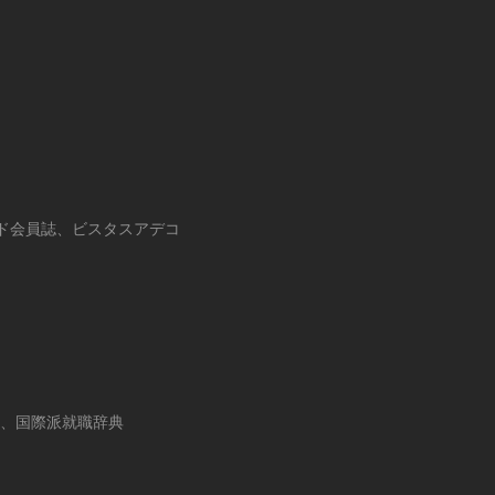
ード会員誌、ビスタスアデコ
で働く、国際派就職辞典