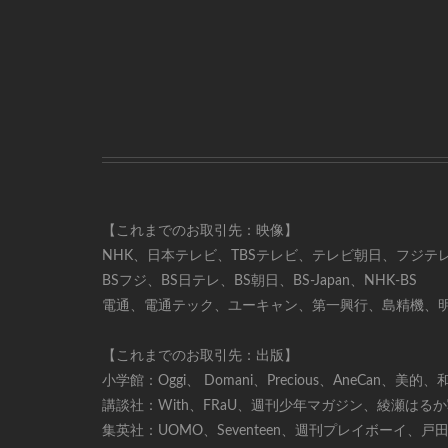
【これまでのお取引先：映像】
NHK、日本テレビ、TBSテレビ、テレビ朝日、フジ
BSフジ、BS日テレ、BS朝日、BS-Japan、NHK-BS
電通、電通テック、ユーキャン、第一興行、島精機、明
【これまでのお取引先：出版】
小学館：Oggi、 Domani、Precious、AneCan、美
講談社：With、FRaU、週刊少年マガジン、綾瀬はる
集英社：UOMO、Seventeen、週刊プレイボーイ、