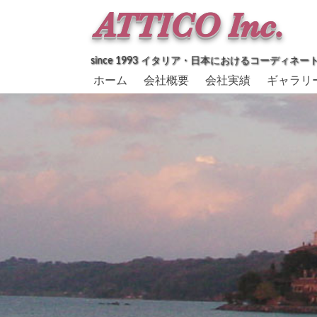
since 1993 イタリア・日本におけるコーデ
コ
ホーム
会社概要
会社実績
ギャラリ
ン
テ
ン
ツ
へ
ス
キ
ッ
プ