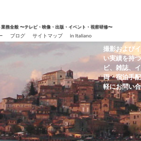
ィネート業務全般 〜テレビ・映像・出版・イベント・視察研修〜
ー
ブログ
サイトマップ
in Italiano
撮影および
い実績を持
ビ、雑誌、
両・宿泊手
軽にお問い