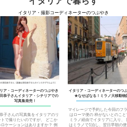
イタリアで暮らす
イタリア・撮影コーディネーターのつぶやき
リア・コーディネーターのつぶやき
イタリア・コーディネーターのつ
田恭子さんイタリア・シチリアでの
★なせばなる！ミラノ大移動物
写真集発売！
マイレージで予約した今回のフ
恭子さんの写真集をイタリアのリ
はローマ便の 枠がないとのこと
ートで撮りたいのですが、 どこか
ミラノ経由でイタリアに入り、 
いロケーションはありますか？ 例
はミラノで1泊し、翌日早朝の便