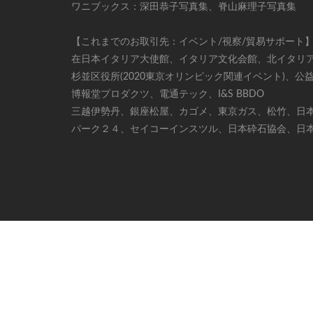
ワニブックス：深田恭子写真集、脊山麻理子写真集
【これまでのお取引先：イベント/視察/貿易サポート
在日本イタリア大使館、イタリア文化会館、北イタリ
杉並区役所(2020東京オリンピック関連イベント)、
博報堂プロダクツ、電通テック、I&S BBDO
三越伊勢丹、銀座松屋、カゴメ、東京ガス、松竹、日
パーク２４、セイコーインスツル、日本砕石協会、日