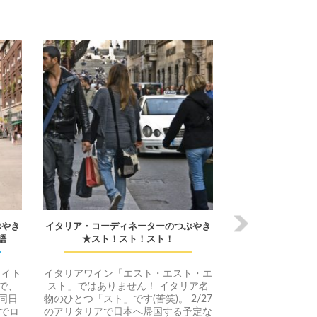
次
へ
ぶやき
イタリア・コーディネーターのつぶやき
語
★スト！スト！スト！
ライト
イタリアワイン「エスト・エスト・エ
で、
スト」ではありません！ イタリア名
同日
物のひとつ「スト」です(苦笑)。 2/27
でロ
のアリタリアで日本へ帰国する予定な