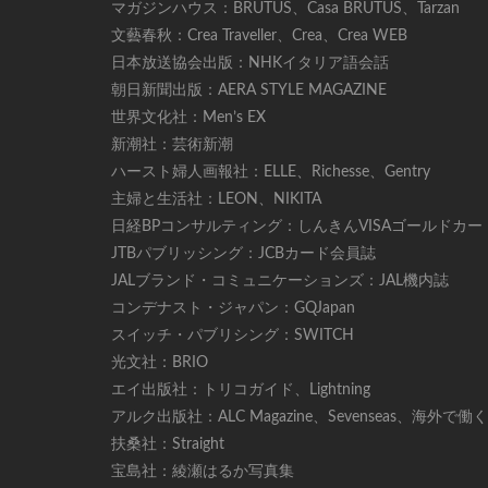
マガジンハウス：BRUTUS、Casa BRUTUS、Tarzan
文藝春秋：Crea Traveller、Crea、Crea WEB
日本放送協会出版：NHKイタリア語会話
朝日新聞出版：AERA STYLE MAGAZINE
世界文化社：Men’s EX
新潮社：芸術新潮
ハースト婦人画報社：ELLE、Richesse、Gentry
主婦と生活社：LEON、NIKITA
日経BPコンサルティング：しんきんVISAゴールドカ
JTBパブリッシング：JCBカード会員誌
JALブランド・コミュニケーションズ：JAL機内誌
コンデナスト・ジャパン：GQJapan
スイッチ・パブリシング：SWITCH
光文社：BRIO
エイ出版社：トリコガイド、Lightning
アルク出版社：ALC Magazine、Sevenseas、海外
扶桑社：Straight
宝島社：綾瀬はるか写真集