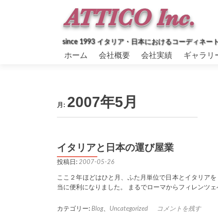
since 1993 イタリア・日本におけるコーデ
コ
ホーム
会社概要
会社実績
ギャラリ
ン
テ
ン
ツ
2007年5月
へ
月:
ス
キ
ッ
プ
イタリアと日本の運び屋業
投稿日:
2007-05-26
ここ２年ほどはひと月、ふた月単位で日本とイタリアを 
当に便利になりました。 まるでローマからフィレンツェ
カテゴリー:
Blog
、
Uncategorized
コメントを残す