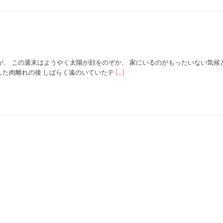
タ
リ
ア
と
日
本
、 この週末はようやく太陽が顔をのぞか、 家にいるのがもったいない気候
の
Read
した肉離れの後 しばらく遠のいていたテ
[…]
運
more
び
about
屋
イ
業
タ
リ
ア
人
の
テ
ニ
ス
マ
ナ
ー