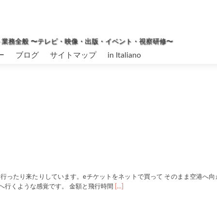
ィネート業務全般 〜テレビ・映像・出版・イベント・視察研修〜
ー
ブログ
サイトマップ
in Italiano
行ったり来たりしています。eチケットをネットで買って そのまま空港へ向
Read
へ行くような感覚です。 金額と飛行時間
[…]
more
about
イ