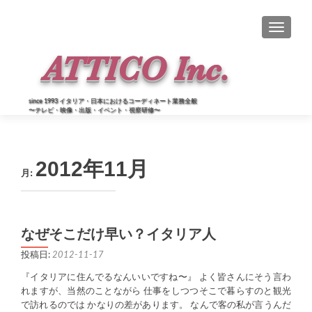
ナビゲー
since 1993 イタリア・日本におけるコーディネート業務全般
〜テレビ・映像・出版・イベント・視察研修〜
2012年11月
月:
なぜそこだけ早い？イタリア人
投稿日:
2012-11-17
『イタリアに住んでるなんいいですね〜』 よく皆さんにそう言わ
れますが、当然のことながら 仕事をしつつそこで暮らすのと観光
で訪れるのでは かなりの差があります。 なんで客の私が言うんだ