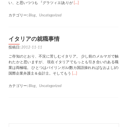
Read
い、と思いつつも 『グラツィエ(ありが
[…]
more
about
カテゴリー:
Blog
、
Uncategorized
な
ぜ
そ
こ
イタリアの就職事情
だ
投稿日:
2012-11-11
け
早
ご存知のとおり、不況に苦しむイタリア。 少し前のメルマガで触
い？
れたかと思いますが、 現在イタリアでもっとも引き合いのある職
イ
業は両極端。 ひとつはバイリンガル(数カ国語操れればなおよし)の
タ
Read
国際企業弁護士＆会計士。そしてもう
[…]
リ
more
ア
about
カテゴリー:
Blog
、
Uncategorized
人
イ
タ
リ
ア
Posts
の
navigation
就
職
検