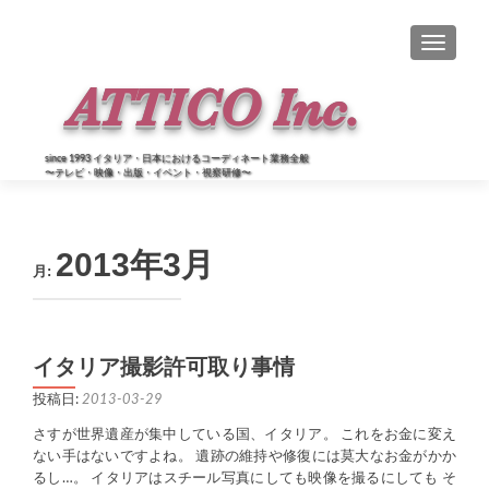
ナビゲー
since 1993 イタリア・日本におけるコーディネート業務全般
〜テレビ・映像・出版・イベント・視察研修〜
2013年3月
月:
イタリア撮影許可取り事情
投稿日:
2013-03-29
さすが世界遺産が集中している国、イタリア。 これをお金に変え
ない手はないですよね。 遺跡の維持や修復には莫大なお金がかか
るし…。 イタリアはスチール写真にしても映像を撮るにしても そ