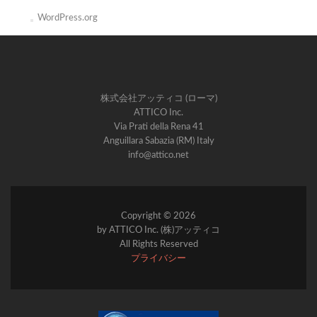
WordPress.org
株式会社アッティコ (ローマ)
ATTICO Inc.
Via Prati della Rena 41
Anguillara Sabazia (RM) Italy
info@attico.net
Copyright © 2026
by ATTICO Inc. (株)アッティコ
All Rights Reserved
プライバシー