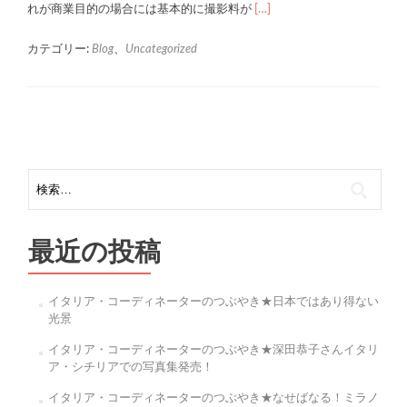
Read
れが商業目的の場合には基本的に撮影料が
[…]
more
about
カテゴリー:
Blog
、
Uncategorized
イ
タ
リ
ア
Posts
撮
navigation
影
許
検
可
索:
取
り
最近の投稿
事
情
イタリア・コーディネーターのつぶやき★日本ではあり得ない
光景
イタリア・コーディネーターのつぶやき★深田恭子さんイタリ
ア・シチリアでの写真集発売！
イタリア・コーディネーターのつぶやき★なせばなる！ミラノ