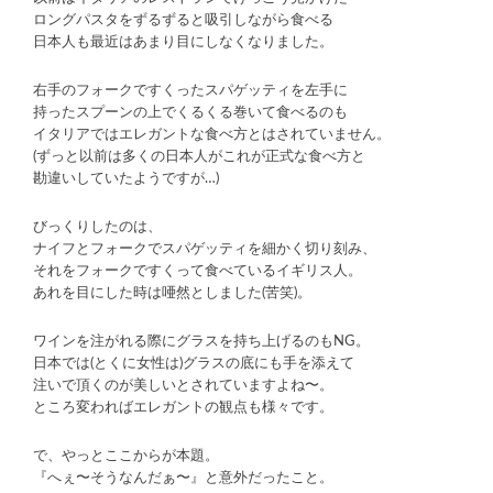
ロングパスタをずるずると吸引しながら食べる
日本人も最近はあまり目にしなくなりました。
右手のフォークですくったスパゲッティを左手に
持ったスプーンの上でくるくる巻いて食べるのも
イタリアではエレガントな食べ方とはされていません。
(ずっと以前は多くの日本人がこれが正式な食べ方と
勘違いしていたようですが…)
びっくりしたのは、
ナイフとフォークでスパゲッティを細かく切り刻み、
それをフォークですくって食べているイギリス人。
あれを目にした時は唖然としました(苦笑)。
ワインを注がれる際にグラスを持ち上げるのもNG。
日本では(とくに女性は)グラスの底にも手を添えて
注いで頂くのが美しいとされていますよね〜。
ところ変わればエレガントの観点も様々です。
で、やっとここからが本題。
『へぇ〜そうなんだぁ〜』と意外だったこと。