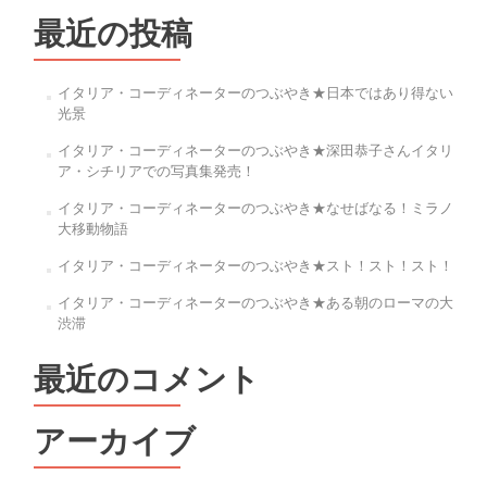
ビ
最近の投稿
ゲ
ー
イタリア・コーディネーターのつぶやき★日本ではあり得ない
光景
シ
イタリア・コーディネーターのつぶやき★深田恭子さんイタリ
ョ
ア・シチリアでの写真集発売！
ン
イタリア・コーディネーターのつぶやき★なせばなる！ミラノ
大移動物語
イタリア・コーディネーターのつぶやき★スト！スト！スト！
イタリア・コーディネーターのつぶやき★ある朝のローマの大
渋滞
最近のコメント
アーカイブ