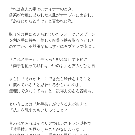
それは友人の家でのディナーのとき。
前菜が奇麗に盛られた大皿がテーブルに出され、
『あなたからどうぞ』と言われた私。
取り分け用に添えられていたフォークとスプーン
を利き手に持ち、美しく前菜を挟み取ろうとした
のですが、不器用な私はすぐにギブアップ(苦笑)。
『これ苦手〜』。デヘっと照れ隠しする私に
『両手を使って取ればいいのよ』と友人がひと言。
さらに『それが上手にできたら給仕をすること
に慣れている人と思われるからいいのよ。
無理にできなくても』と、説得力のある説明も。
ということは『片手技』ができる人があえて
『技』を隠すのもアリってこと？
言われてみればイタリアではレストラン以外で
『片手技』を見かけたことがないような…。