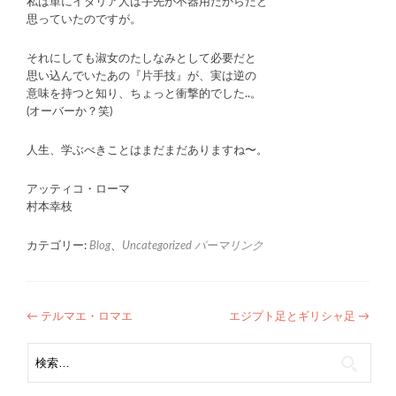
私は単にイタリア人は手先が不器用だからだと
思っていたのですが。
それにしても淑女のたしなみとして必要だと
思い込んでいたあの『片手技』が、実は逆の
意味を持つと知り、ちょっと衝撃的でした..。
(オーバーか？笑)
人生、学ぶべきことはまだまだありますね〜。
アッティコ・ローマ
村本幸枝
カテゴリー:
Blog
、
Uncategorized
パーマリンク
投
←
テルマエ・ロマエ
エジプト足とギリシャ足
→
稿
検
索:
ナ