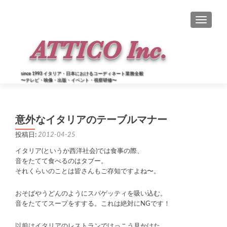
ナビゲー
since 1993 イタリア・日本におけるコーディネート業務全般
〜テレビ・映像・出版・イベント・視察研修〜
意外なイタリアのテーブルマナー
投稿日:
2012-04-25
イタリア(というか西洋社会)では食事の際、
音をたてて食べるのはタブー。
それくらいのことは皆さんもご存知ですよね〜。
おそばやうどんのようにスパゲッティを吸い込む。
音をたててスープをすする。これは絶対にNGです！
以前はイタリアのレストランでけっこう見かけた