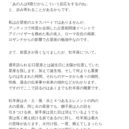
「あの人はX座だからこういう反応をするのね」
と、歩み寄れることがあるからです。
私は占星術のエキスパートではありませんが、
アッティコで何度か企画した占星術関連イベントで
アドバイザーを務めた私の友人、ローマ在住の画家、
ロザンナからの影響で占星術の勉強中なのです。
さて、前置きが長くなりましたが、牡羊座について。
通常語られる12星座とは誕生日に太陽が位置していた
星座を指します。加えて誕生地、そして何よりも重要
なのは生まれた時間。それらのデータから各々の個性、
性格、過去の出来事や未来の傾向などがわかります。
ですのでここで語るのはあくまでも牡羊座の概要です。
牡羊座は火・土・風・水と４つあるエレメントの内の
火の星座。同じ火の星座でも、獅子座は人の目を
引きつける炎、射手座は見た目は消えているようでも
実は長く燃え続ける炭であるのに対し、牡羊座は着火
の意味があります。火付け役。一度、燃えてしまったら