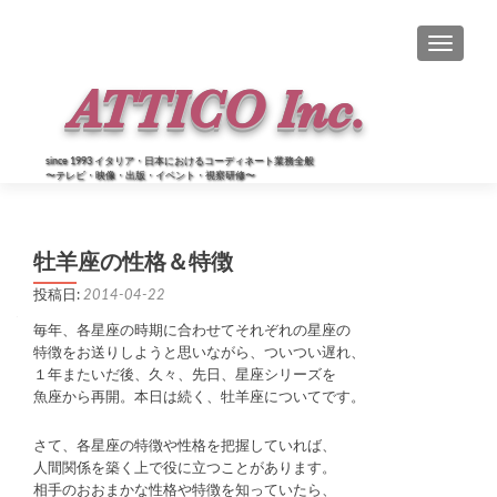
ナビゲー
since 1993 イタリア・日本におけるコーディネート業務全般
〜テレビ・映像・出版・イベント・視察研修〜
牡羊座の性格＆特徴
投稿日:
2014-04-22
毎年、各星座の時期に合わせてそれぞれの星座の
特徴をお送りしようと思いながら、ついつい遅れ、
１年またいだ後、久々、先日、星座シリーズを
魚座から再開。本日は続く、牡羊座についてです。
さて、各星座の特徴や性格を把握していれば、
人間関係を築く上で役に立つことがあります。
相手のおおまかな性格や特徴を知っていたら、