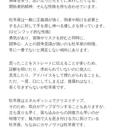
興味を失う。思い立ったらすぐに実行したくなる、
開拓者的精神、そんな性格を持ち合わせています。
牡羊座は一般に正義感が強く、弱者や助けを必要と
する人に対して手を差し伸べる優しさを持っています。
(ロビンフッド的な性格)
勇気があり、冒険やリスクを好むと同時に、
闘争心、人との競争意識が強いのも牡羊座の特徴。
常に一番でないと満足しない傾向にあります。
思ったことをストレートに伝えることが多いため、
誤解を招いたり、求められていないのに他人に
意見したり、アドバイスをして煙たがられることも。
ただ、一度、口にしてしまえば、後腐れはなく、
長く引きずらないが牡羊座です。
牡羊座はエネルギッシュでクリエイティブ。
そのため、気分がアップダウンすることもありますが、
立ち直りも早く、落ち込みからの回復力も早いのが
特徴です。魅力的で人を惹き付ける力に長けている
牡羊座。ちなみにカサノヴァは牡羊座です。