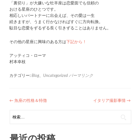
「裏切り」が大嫌いな牡羊座は恋愛面でも信頼の
おける星座のひとつです。
相応しいパートナーに出会えば、その愛は一生
続きますが、うまく行かなければすぐに方向転換。
駄目な恋愛をずるずる長く引きずることはありません。
その他の星座に興味のある方は
下記から！
アッティコ・ローマ
村本幸枝
カテゴリー:
Blog
、
Uncategorized
パーマリンク
投
←
魚座の性格＆特徴
イタリア撮影事情
→
稿
検
索:
ナ
ビ
最近の投稿