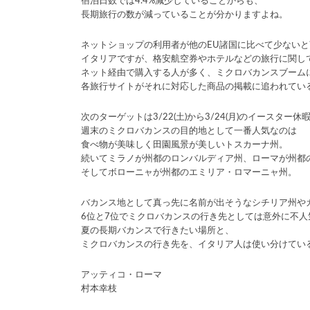
宿泊日数では4.4%減少していることからも、
長期旅行の数が減っていることが分かりますよね。
ネットショップの利用者が他のEU諸国に比べて少ない
イタリアですが、格安航空券やホテルなどの旅行に関し
ネット経由で購入する人が多く、ミクロバカンスブーム
各旅行サイトがそれに対応した商品の掲載に追われてい
次のターゲットは3/22(土)から3/24(月)のイースター休
週末のミクロバカンスの目的地として一番人気なのは
食べ物が美味しく田園風景が美しいトスカーナ州。
続いてミラノが州都のロンバルディア州、ローマが州都
そしてボローニャが州都のエミリア・ロマーニャ州。
バカンス地として真っ先に名前が出そうなシチリア州や
6位と7位でミクロバカンスの行き先としては意外に不人
夏の長期バカンスで行きたい場所と、
ミクロバカンスの行き先を、イタリア人は使い分けてい
アッティコ・ローマ
村本幸枝