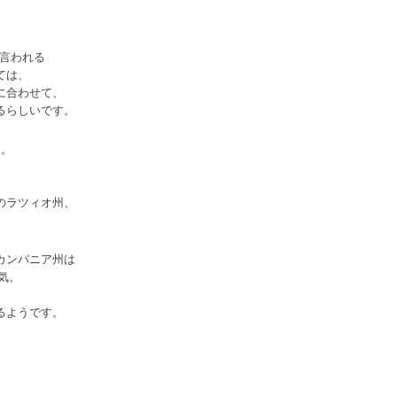
と言われる
ては、
に合わせて、
るらしいです。
暇。
のラツィオ州、
カンパニア州は
気。
るようです。