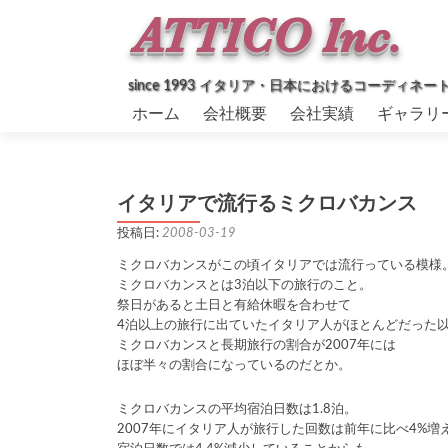
since 1993 イタリア・日本におけるコーデ
コ
ホーム
会社概要
会社実績
ギャラリ
ン
テ
ン
ツ
イタリアで流行るミクロバカンス
へ
ス
投稿日:
2008-03-19
キ
ッ
ミクロバカンスがこの頃イタリアでは流行っている模様
プ
ミクロバカンスとは3泊以下の旅行のこと。
祭日があると土日と有給休暇を合わせて
4泊以上の旅行に出ていたイタリア人がほとんどだった
ミクロバカンスと長期旅行の割合が2007年には
ほぼ半々の割合になっているのだとか。
ミクロバカンスの平均宿泊日数は1.8泊。
2007年にイタリア人が旅行した回数は前年に比べ4%増