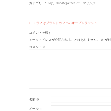
カテゴリー:
Blog
、
Uncategorized
パーマリンク
←
ミラノはブランドカフェのオープンラッシュ
投
コメントを残す
稿
メールアドレスが公開されることはありません。
※
が付
ナ
コメント
※
ビ
ゲ
ー
シ
ョ
ン
名前
※
メール
※