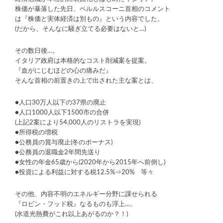
株価が暴落した先日、ベルルスコーニ首相のコメント
は『株価と実体経済は別もの』という内容でした。
(だから、そんなに騒ぎ立てる必要はないと…)
その数日後…。
イタリア政府は本格的なコスト削減案を提案。
『血がにじむほどの心の痛みだ』
そんな首相の前置きの上で出された主な案とは、
●人口30万人以下の37県の廃止
●人口1000人以下1500市の合併
(上記2案により54,000人のリストラを実現)
●所得税の増税
●公務員の賞与廃止(冬のボーナス)
●公務員の退職金2年間先送り
●女性の年金65歳から(2020年から2015年へ前倒し)
●投資による利益に対する税12.5%⇒20% 等々
その他、内容不明のエネルギー分野に課せられる
『ロビン・フッド税』なるものも浮上…。
(水道光熱費がこれ以上あがるのか？！)