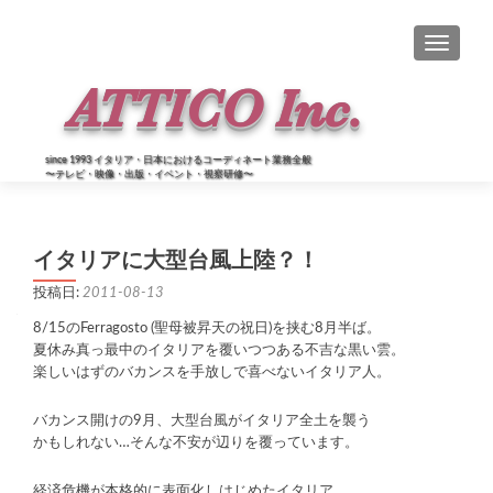
ナビゲー
since 1993 イタリア・日本におけるコーディネート業務全般
〜テレビ・映像・出版・イベント・視察研修〜
イタリアに大型台風上陸？！
投稿日:
2011-08-13
8/15のFerragosto (聖母被昇天の祝日)を挟む8月半ば。
夏休み真っ最中のイタリアを覆いつつある不吉な黒い雲。
楽しいはずのバカンスを手放しで喜べないイタリア人。
バカンス開けの9月、大型台風がイタリア全土を襲う
かもしれない…そんな不安が辺りを覆っています。
経済危機が本格的に表面化しはじめたイタリア。