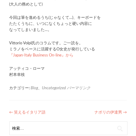
(大人の務めとして)
今回は筆を進めるうち(じゃなくて…)、キーボードを
たたくうちに、いつになくちょっと硬い内容に
なってしまいました…。
Vittorio Volpi氏のコラムです。ご一読を。
ミラノをベースに活躍するO女史が発行している
『Japan-Italy Business On-line』から
アッティコ・ローマ
村本幸枝
カテゴリー:
Blog
、
Uncategorized
パーマリンク
投
←
笑えるイタリア語
ナポリの伊達男
→
稿
検
索:
ナ