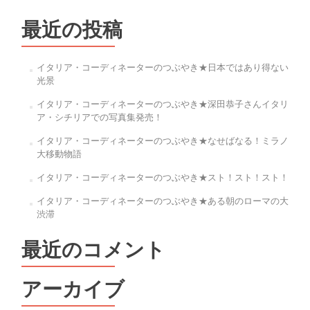
ビ
最近の投稿
ゲ
ー
イタリア・コーディネーターのつぶやき★日本ではあり得ない
光景
シ
イタリア・コーディネーターのつぶやき★深田恭子さんイタリ
ョ
ア・シチリアでの写真集発売！
ン
イタリア・コーディネーターのつぶやき★なせばなる！ミラノ
大移動物語
イタリア・コーディネーターのつぶやき★スト！スト！スト！
イタリア・コーディネーターのつぶやき★ある朝のローマの大
渋滞
最近のコメント
アーカイブ