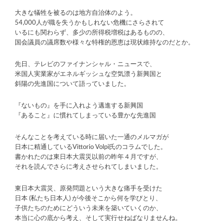
大きな犠牲を被るのは地方自治体のよう。
54,000人が職を失うかもしれない危機にさらされて
いるにも関わらず、多少の所得税増税はあるものの、
国会議員の議席数や様々な特権的恩恵は現状維持なのだとか。
先日、テレビのファイナンシャル・ニュースで、
米国人実業家がエネルギッシュな空気漂う新興国と
斜陽の先進国について語っていました。
『ないもの』を手に入れよう邁進する新興国
『あること』に慣れてしまっている豊かな先進国
そんなことを考えている時に届いた一通のメルマガが
日本に精通しているVittorio Volpi氏のコラムでした。
書かれたのは東日本大震災以前の昨年４月ですが、
それを読んでさらに考えさせられてしまいました。
東日本大震災、原発問題という大きな痛手を受けた
日本 (私たち日本人) が今後そこから何を学びとり、
子供たちのためにどういう未来を築いていくのか、
本当に心の底から考え、そして実行せねばなりませんね。