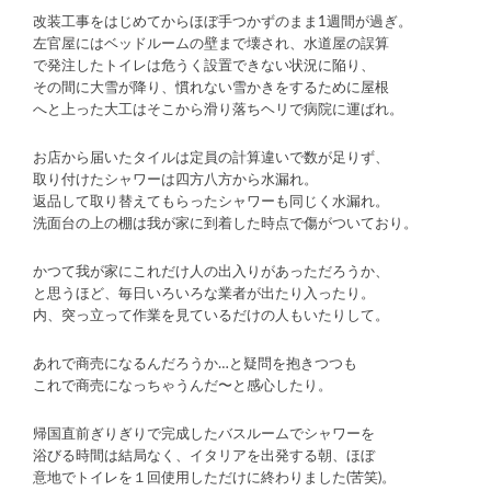
改装工事をはじめてからほぼ手つかずのまま1週間が過ぎ。
左官屋にはベッドルームの壁まで壊され、水道屋の誤算
で発注したトイレは危うく設置できない状況に陥り、
その間に大雪が降り、慣れない雪かきをするために屋根
へと上った大工はそこから滑り落ちヘリで病院に運ばれ。
お店から届いたタイルは定員の計算違いで数が足りず、
取り付けたシャワーは四方八方から水漏れ。
返品して取り替えてもらったシャワーも同じく水漏れ。
洗面台の上の棚は我が家に到着した時点で傷がついており。
かつて我が家にこれだけ人の出入りがあっただろうか、
と思うほど、毎日いろいろな業者が出たり入ったり。
内、突っ立って作業を見ているだけの人もいたりして。
あれで商売になるんだろうか…と疑問を抱きつつも
これで商売になっちゃうんだ〜と感心したり。
帰国直前ぎりぎりで完成したバスルームでシャワーを
浴びる時間は結局なく、イタリアを出発する朝、ほぼ
意地でトイレを１回使用しただけに終わりました(苦笑)。