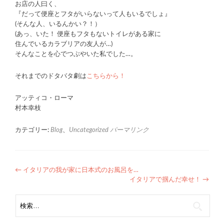
お店の人曰く、
『だって便座とフタがいらないって人もいるでしょ』
(そんな人、いるんかい？！）
(あっ、いた！ 便座もフタもないトイレがある家に
住んでいるカラブリアの友人が…)
そんなことを心でつぶやいた私でした…。
それまでのドタバタ劇は
こちらから！
アッティコ・ローマ
村本幸枝
カテゴリー:
Blog
、
Uncategorized
パーマリンク
投
←
イタリアの我が家に日本式のお風呂を…
イタリアで掴んだ幸せ！
→
稿
検
ナ
索: