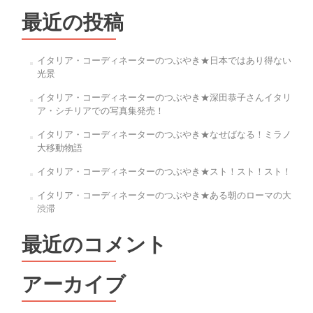
ビ
最近の投稿
ゲ
ー
イタリア・コーディネーターのつぶやき★日本ではあり得ない
シ
光景
ョ
イタリア・コーディネーターのつぶやき★深田恭子さんイタリ
ア・シチリアでの写真集発売！
ン
イタリア・コーディネーターのつぶやき★なせばなる！ミラノ
大移動物語
イタリア・コーディネーターのつぶやき★スト！スト！スト！
イタリア・コーディネーターのつぶやき★ある朝のローマの大
渋滞
最近のコメント
アーカイブ