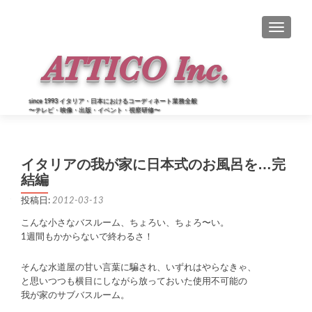
ナビゲー
since 1993 イタリア・日本におけるコーディネート業務全般
〜テレビ・映像・出版・イベント・視察研修〜
イタリアの我が家に日本式のお風呂を…完
結編
投稿日:
2012-03-13
こんな小さなバスルーム、ちょろい、ちょろ〜い。
1週間もかからないで終わるさ！
そんな水道屋の甘い言葉に騙され、いずれはやらなきゃ、
と思いつつも横目にしながら放っておいた使用不可能の
我が家のサブバスルーム。