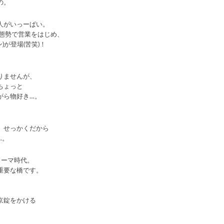
の。
人がいっーぱい。
態勢で営業をはじめ、
が登場(苦笑)！
りませんが、
ちょっと
がら物好き…。
、せっかくだから
…。
ローマ時代。
重要な橋です。
』
京錠をかける