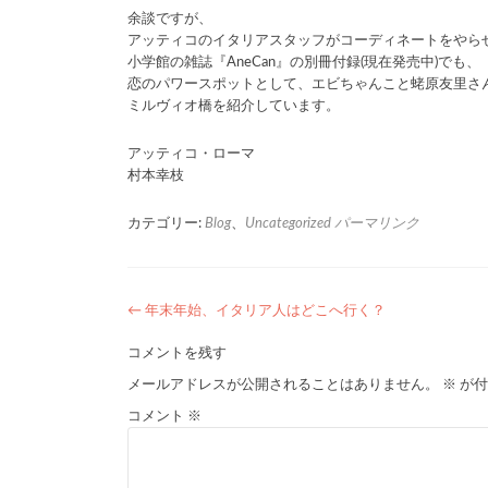
余談ですが、
アッティコのイタリアスタッフがコーディネートをやら
小学館の雑誌『AneCan』の別冊付録(現在発売中)でも、
恋のパワースポットとして、エビちゃんこと蛯原友里さ
ミルヴィオ橋を紹介しています。
アッティコ・ローマ
村本幸枝
カテゴリー:
Blog
、
Uncategorized
パーマリンク
←
年末年始、イタリア人はどこへ行く？
投
コメントを残す
稿
メールアドレスが公開されることはありません。
※
が付
ナ
コメント
※
ビ
ゲ