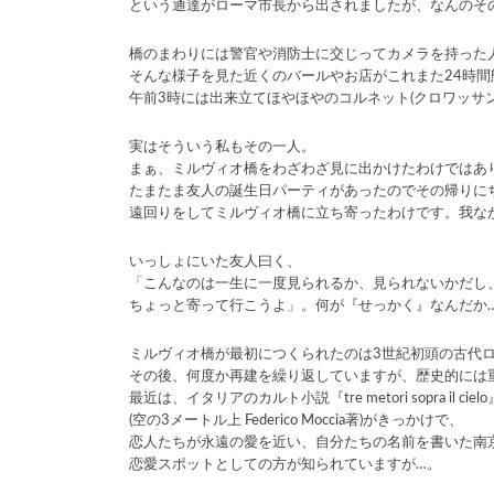
という通達がローマ市長から出されましたが、なんのそ
橋のまわりには警官や消防士に交じってカメラを持った
そんな様子を見た近くのバールやお店がこれまた24時間
午前3時には出来立てほやほやのコルネット(クロワッサン)
実はそういう私もその一人。
まぁ、ミルヴィオ橋をわざわざ見に出かけたわけではあ
たまたま友人の誕生日パーティがあったのでその帰りに
遠回りをしてミルヴィオ橋に立ち寄ったわけです。我な
いっしょにいた友人曰く、
「こんなのは一生に一度見られるか、見られないかだし
ちょっと寄って行こうよ」。何が『せっかく』なんだか
ミルヴィオ橋が最初につくられたのは3世紀初頭の古代
その後、何度か再建を繰り返していますが、歴史的には
最近は、イタリアのカルト小説『tre metori sopra il cielo
(空の3メートル上 Federico Moccia著)がきっかけで、
恋人たちが永遠の愛を近い、自分たちの名前を書いた南
恋愛スポットとしての方が知られていますが…。