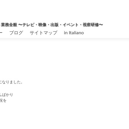
ィネート業務全般 〜テレビ・映像・出版・イベント・視察研修〜
ー
ブログ
サイトマップ
in Italiano
になりました。
んばかり
況を