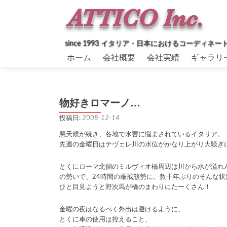
since 1993 イタリア・日本におけるコーデ
コ
ホーム
会社概要
会社実績
ギャラリ
ン
テ
ン
ツ
物好きロマーノ…
へ
ス
投稿日:
2008-12-14
キ
ッ
悪天候が続き、各地で水害に悩まされているイタリア。
プ
先週の金曜日はテヴェレ川の水位がかなり上がり大騒ぎ
とくにローマ北側のミルヴィオ橋周辺は川から水が溢れ
の勢いで、24時間の厳戒態勢に。数十年ぶりのそんな状
ひと目見ようと野次馬が橋のまわりにたーくさん！
金曜の夜はなるべく外出は避けるように、
とくに車の使用は控えること、